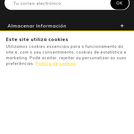
Almacenar Información

Apoyo Al Cliente

Este site utiliza cookies
Utilizamos cookies essenciais para o funcionamento do
Su Cuenta

site e, com o seu consentimento, cookies de estatística e
marketing. Pode aceitar, rejeitar ou personalizar as suas
preferências.
Política de cookies
Powered By

Pago Seguro

Information

Categories

Products
