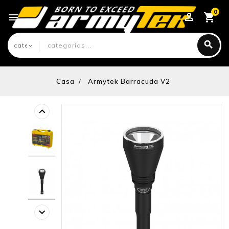
0

Casa
Armytek Barracuda V2
keyboard_arrow_left
keyboard_arrow_right