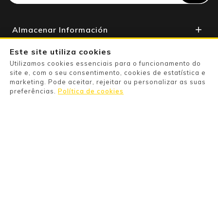
Almacenar Información

Apoyo Al Cliente

Este site utiliza cookies
Utilizamos cookies essenciais para o funcionamento do
Su Cuenta

site e, com o seu consentimento, cookies de estatística e
marketing. Pode aceitar, rejeitar ou personalizar as suas
preferências.
Política de cookies
Powered By

Pago Seguro

Information

Categories

Products
