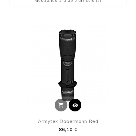
Mostrando 1-3 de 3 artículo (s)
shopping_cart
visibility
Armytek Dobermann Red
Precio
86,10 €