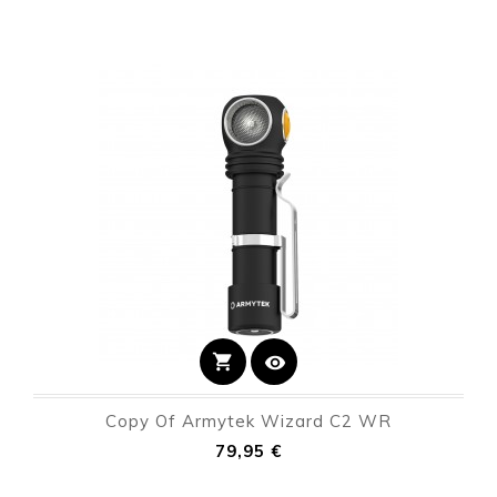
shopping_cart
visibility
Copy Of Armytek Wizard C2 WR
Precio
79,95 €