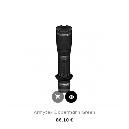
shopping_cart
visibility
Armytek Dobermann Green
Precio
86,10 €