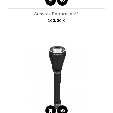
shopping_cart
visibility
Armytek Barracuda V2
Precio
100,00 €
shopping_cart
visibility