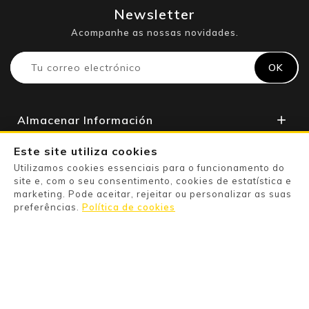
Newsletter
Acompanhe as nossas novidades.
Almacenar Información

Apoyo Al Cliente

Este site utiliza cookies
Utilizamos cookies essenciais para o funcionamento do
Su Cuenta

site e, com o seu consentimento, cookies de estatística e
marketing. Pode aceitar, rejeitar ou personalizar as suas
preferências.
Política de cookies
Powered By

Pago Seguro

Information

Categories
