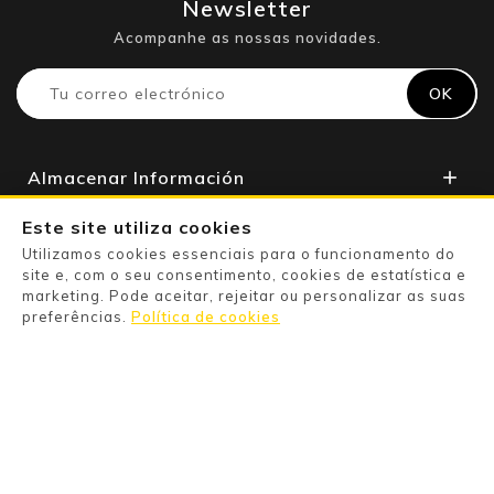
Newsletter
Acompanhe as nossas novidades.
Almacenar Información

Apoyo Al Cliente

Este site utiliza cookies
Utilizamos cookies essenciais para o funcionamento do
Su Cuenta

site e, com o seu consentimento, cookies de estatística e
marketing. Pode aceitar, rejeitar ou personalizar as suas
preferências.
Política de cookies
Powered By

Pago Seguro

Information

Categories
