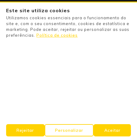
Apoyo Al Cliente

Este site utiliza cookies
Utilizamos cookies essenciais para o funcionamento do
Su Cuenta

site e, com o seu consentimento, cookies de estatística e
marketing. Pode aceitar, rejeitar ou personalizar as suas
preferências.
Política de cookies
Powered By

Pago Seguro

Information

Categories

Products

Rejeitar
Personalizar
Aceitar