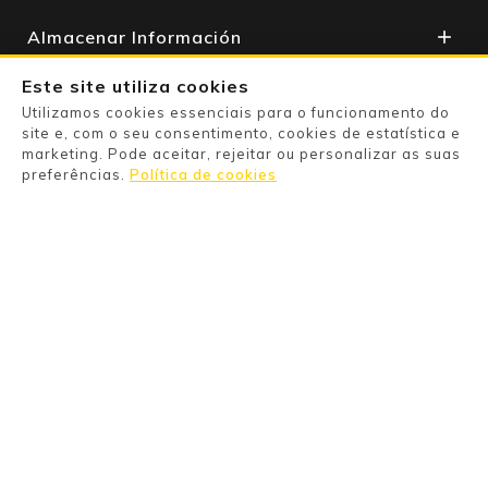
Almacenar Información

Apoyo Al Cliente

Este site utiliza cookies
Utilizamos cookies essenciais para o funcionamento do
Su Cuenta

site e, com o seu consentimento, cookies de estatística e
marketing. Pode aceitar, rejeitar ou personalizar as suas
preferências.
Política de cookies
Powered By

Pago Seguro

Information

Categories

Products
