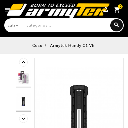
0

Casa
Armytek Handy C1 VE
keyboard_arrow_left
keyboard_arrow_right