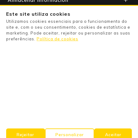
Almacenar Información

Apoyo Al Cliente

Este site utiliza cookies
Utilizamos cookies essenciais para o funcionamento do
Su Cuenta

site e, com o seu consentimento, cookies de estatística e
marketing. Pode aceitar, rejeitar ou personalizar as suas
preferências.
Política de cookies
Powered By

Pago Seguro

Information

Categories

Products

Rejeitar
Personalizar
Aceitar