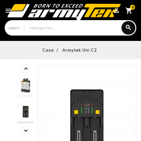
0

Casa
Armytek Uni C2
keyboard_arrow_left
keyboard_arrow_right