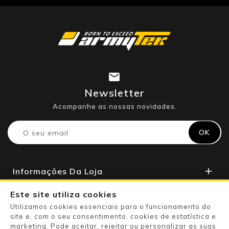
Newsletter
Acompanhe as nossas novidades.
Informações Da Loja

Apoio Ao Cliente

Este site utiliza cookies
Utilizamos cookies essenciais para o funcionamento do
A Sua Conta

site e, com o seu consentimento, cookies de estatística e
marketing. Pode aceitar, rejeitar ou personalizar as suas